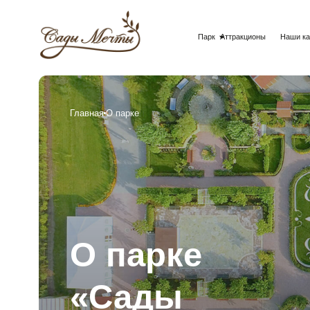
Парк
Аттракционы
Наши кафе
Празд
Главная
О парке
О парке
«Сады
Мечты»