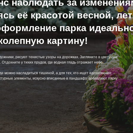
нс наблюдать за изменения
сь её красотой весной, лет
 оформление парка идеальн
колепную картину!
удожники, рисуют тенистые узоры на дорожках. Загляните в цветущие
. Отдохните у тихих прудов, где водная гладь отражает небо.
де можно насладиться тишиной, а для тех, кто ищет вдохновение, –
турные элементы, искусно вписанные в ландшафт, добавляют парку