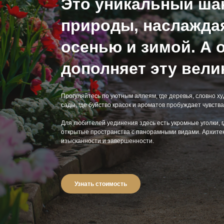
Это уникальный ша
природы, наслаждая
осенью и зимой. А
дополняет эту вели
Прогуляйтесь по уютным аллеям, где деревья, словно х
сады, где буйство красок и ароматов пробуждает чувства
Для любителей уединения здесь есть укромные уголки, г
открытые пространства с панорамными видами. Архитек
изысканности и завершенности.
Узнать стоимость