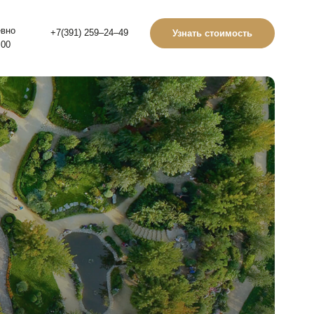
1) 259‒24‒49
Узнать стоимость