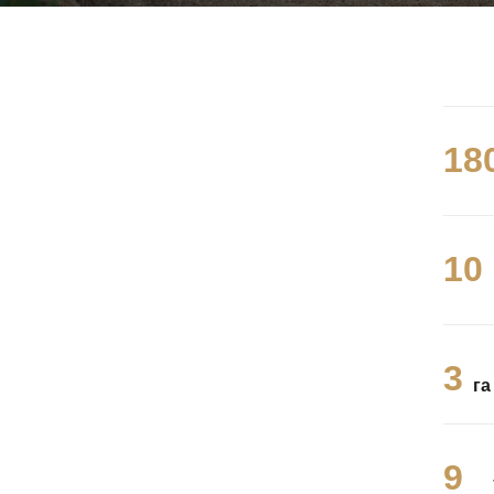
20
11
3
га
10