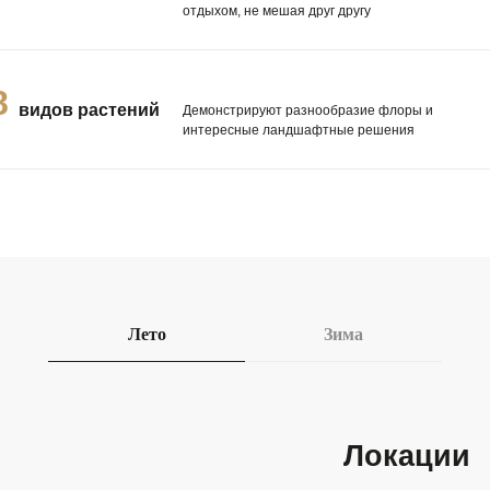
отдыхом, не мешая друг другу
Локации
0
видов растений
Демонстрируют разнообразие флоры и
интересные ландшафтные решения
Касса
Административное здание
Садовый центр
Сельский дворик
Домик хоббита
Лето
Зима
Свадебная беседка
Регулярный сад
Пруд с карпами