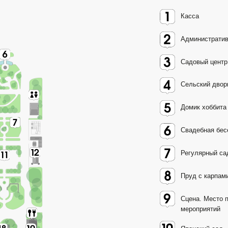
Сцена. Место проведения
мероприятий
Японский сад
Зона для выездных церемоний
Локации
Административное здание
Сельский дворик
Прокат коньков
Свадебная беседка