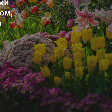
ми
ом,
о