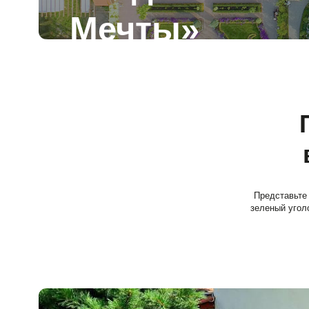
Пар
вед
Представьте место, г
зеленый уголок Красн