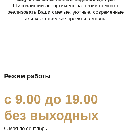
без выходных
С мая по сентябрь
Адрес
ул. 78 Добровольческой
Бригады, 14и, Красноярск
Телефон
+7 (391) 259 73-48
+7 (913) 837 63-48
Почта
sadymechty.krsk@mail.ru